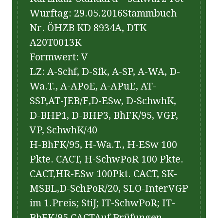
Wurftag: 29.05.2016Stammbuch
Nr. ÖHZB KD 8934A, DTK
A20T0013K
Formwert: V
LZ: A-Schf, D-Sfk, A-SP, A-WA, D-
Wa.T., A-APoE, A-APuE, AT-
SSP,AT-JEB/F,D-ESw, D-SchwhK,
D-BHP1, D-BHP3, BhFK/95, VGP,
VP, SchwhK/40
H-BhFK/95, H-Wa.T., H-ESw 100
Pkte. CACT, H-SchwPoR 100 Pkte.
CACT,HR-ESw 100Pkt. CACT, SK-
MSBL,D-SchPoR/20, SLO-InterVGP
im 1.Preis; StiJ; IT-SchwPoR; IT-
BhFK/95 CACTAuf Prüfungen