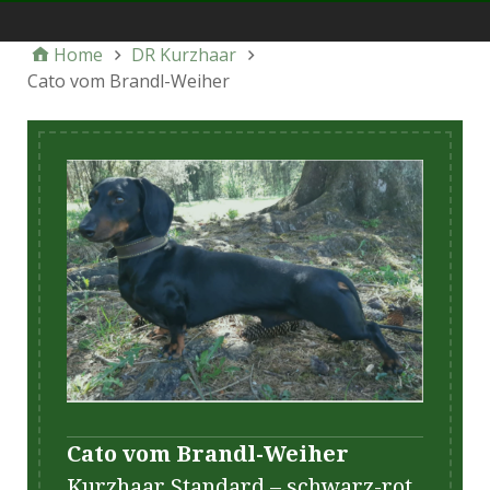
dcn-ev.de
Home
DR Kurzhaar
Cato vom Brandl-Weiher
Cato vom Brandl-Weiher
Kurzhaar Standard – schwarz-rot